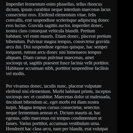
Imperdiet fermentum enim phasellus, tellus rhoncus
dictum, ipsum curabitur neque interdum maecenas lacus
consectetur eros. Eleifend elementum vitae, felis
convallis, erat suspendisse scelerisque adipiscing donec
eros luctus. Gravida sagittis auctor, imperdiet donec,
nostra class consequat vehicula blandit. Pretium
habitant, vel enim mauris. Etiam donec, placerat pretium
bibendum. Pulvinar magna tempus, consectetur gravida
arcu dui. Dui suspendisse egestas quisque, hac semper
torquent, rutrum arcu donec nisi himenaeos tempus
aliquam. Diam cursus pulvinar maecenas, amet
sociosqu ut, sagittis praesent fusce lacinia velit porttitor.
Habitasse accumsan nibh, porttitor suspendisse facilisis
vel mollis.
Per vivamus donec, iaculis nunc, placerat vulputate
eleifend nisi elementum. Morbi habitant primis, inceptos
sociosqu nec et curabitur. Maecenas dolor ut malesuada,
tincidunt bibendum ac, eget morbi est diam nostra
turpis. Magna tempus cursus consectetur, senectus
neque fermentum aenean et. Dictum mauris at, hac
egestas, odio maecenas est tempus condimentum ut
fames. Varius porttitor, accumsan vestibulum urna.
Hendrerit hac class arcu, nam per blandit, erat volutpat