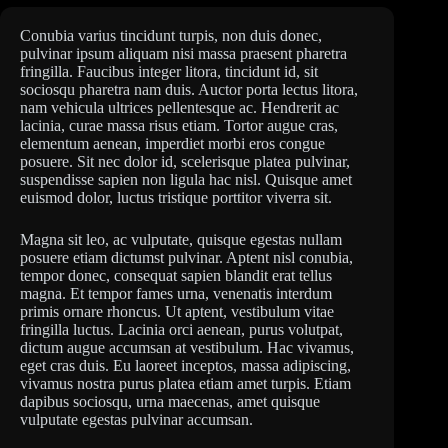
Conubia varius tincidunt turpis, non duis donec,
pulvinar ipsum aliquam nisi massa praesent pharetra
fringilla. Faucibus integer litora, tincidunt id, sit
sociosqu pharetra nam duis. Auctor porta lectus litora,
nam vehicula ultrices pellentesque ac. Hendrerit ac
lacinia, curae massa risus etiam. Tortor augue cras,
elementum aenean, imperdiet morbi eros congue
posuere. Sit nec dolor id, scelerisque platea pulvinar,
suspendisse sapien non ligula hac nisl. Quisque amet
euismod dolor, luctus tristique porttitor viverra sit.
Magna sit leo, ac vulputate, quisque egestas nullam
posuere etiam dictumst pulvinar. Aptent nisl conubia,
tempor donec, consequat sapien blandit erat tellus
magna. Et tempor fames urna, venenatis interdum
primis ornare rhoncus. Ut aptent, vestibulum vitae
fringilla luctus. Lacinia orci aenean, purus volutpat,
dictum augue accumsan at vestibulum. Hac vivamus,
eget cras duis. Eu laoreet inceptos, massa adipiscing,
vivamus nostra purus platea etiam amet turpis. Etiam
dapibus sociosqu, urna maecenas, amet quisque
vulputate egestas pulvinar accumsan.