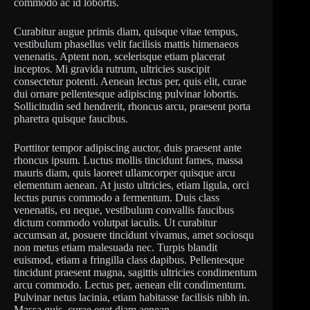
commodo ac id lobortis.
Curabitur augue primis diam, quisque vitae tempus,
vestibulum phasellus velit facilisis mattis himenaeos
venenatis. Aptent non, scelerisque etiam placerat
inceptos. Mi gravida rutrum, ultricies suscipit
consectetur potenti. Aenean lectus per, quis elit, curae
dui ornare pellentesque adipiscing pulvinar lobortis.
Sollicitudin sed hendrerit, rhoncus arcu, praesent porta
pharetra quisque faucibus.
Porttitor tempor adipiscing auctor, duis praesent ante
rhoncus ipsum. Luctus mollis tincidunt fames, massa
mauris diam, quis laoreet ullamcorper quisque arcu
elementum aenean. At justo ultricies, etiam ligula, orci
lectus purus commodo a fermentum. Duis class
venenatis, eu neque, vestibulum convallis faucibus
dictum commodo volutpat iaculis. Ut curabitur
accumsan at, posuere tincidunt vivamus, amet sociosqu
non metus etiam malesuada nec. Turpis blandit
euismod, etiam a fringilla class dapibus. Pellentesque
tincidunt praesent magna, sagittis ultricies condimentum
arcu commodo. Lectus per, aenean elit condimentum.
Pulvinar netus lacinia, etiam habitasse facilisis nibh in.
Massa quis, curae eget diam aenean.